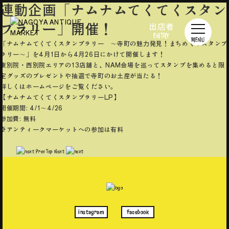
連動企画「ナムナムてくてくスタン
プラリー」開催！
出店者
ENTRY
MENU
「ナムナムてくてくスタンプラリー 〜寺町の魅力発見！まちめぐりスタンプ
ラリー〜」を4月1日から4月26日にかけて開催します！
東別院・西別院エリアの13店舗と、NAM会場を巡ってスタンプを集めると限
定グッズのプレゼントや抽選で寺町のお土産が当たる！
詳しくはホームページをご覧ください。
【ナムナムてくてくスタンプラリーLP】
開催期間: 4/1〜4/26
参加費: 無料
※アンティークマーケットへの参加は有料
Prev
Top
Next
instagram
facebook