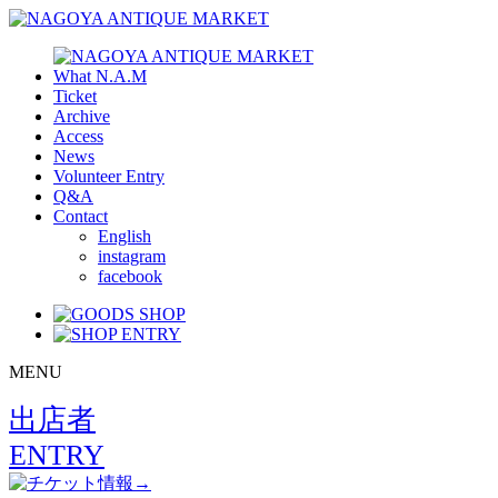
What N.A.M
Ticket
Archive
Access
News
Volunteer Entry
Q&A
Contact
English
instagram
facebook
MENU
出店者
ENTRY