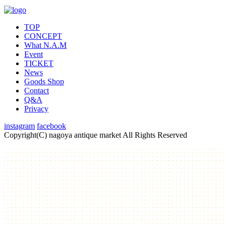
TOP
CONCEPT
What N.A.M
Event
TICKET
News
Goods Shop
Contact
Q&A
Privacy
instagram
facebook
Copyright(C) nagoya antique market
All Rights Reserved