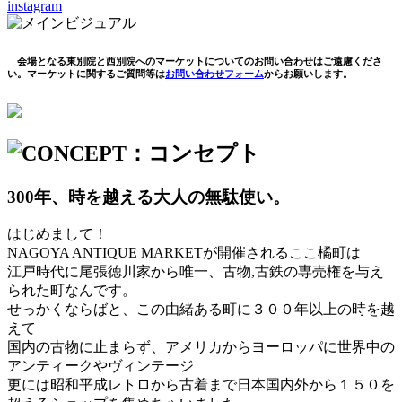
instagram
会場となる東別院と西別院へのマーケットについてのお問い合わせはご遠慮くださ
い。マーケットに関するご質問等は
お問い合わせフォーム
から
お願いします。
300年、時を越える大人の無駄使い。
はじめまして！
NAGOYA ANTIQUE MARKETが開催されるここ橘町は
江戸時代に尾張徳川家から唯一、古物,古鉄の専売権を与え
られた町なんです。
せっかくならばと、この由緒ある町に３００年以上の時を越
えて
国内の古物に止まらず、アメリカからヨーロッパに世界中の
アンティークやヴィンテージ
更には昭和平成レトロから古着まで日本国内外から１５０を