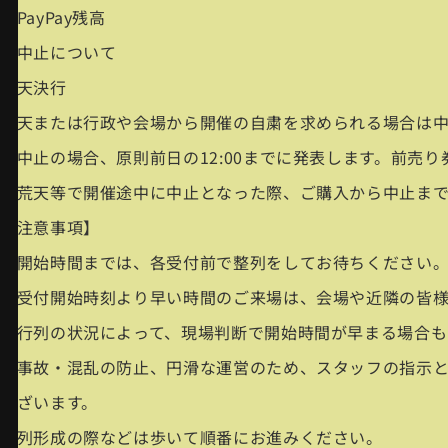
・PayPay残高
■中止について
雨天決行
荒天または行政や会場から開催の自粛を求められる場合は中
※中止の場合、原則前日の12:00までに発表します。前売
※荒天等で開催途中に中止となった際、ご購入から中止ま
【注意事項】
・開始時間までは、各受付前で整列をしてお待ちください
・受付開始時刻より早い時間のご来場は、会場や近隣の皆
・行列の状況によって、現場判断で開始時間が早まる場合も
・事故・混乱の防止、円滑な運営のため、スタッフの指示
ございます。
・列形成の際などは歩いて順番にお進みください。