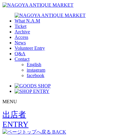
What N.A.M
Ticket
Archive
Access
News
Volunteer Entry
Q&A
Contact
English
instagram
facebook
MENU
出店者
ENTRY
BACK