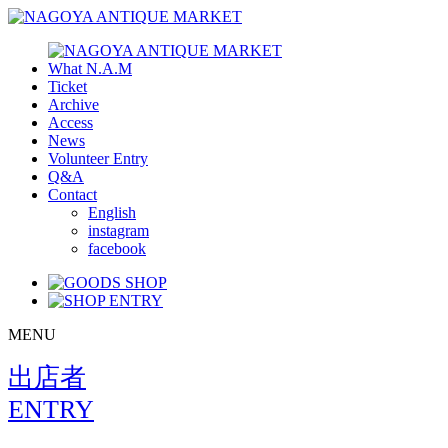
What N.A.M
Ticket
Archive
Access
News
Volunteer Entry
Q&A
Contact
English
instagram
facebook
MENU
出店者
ENTRY