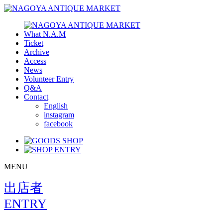
What N.A.M
Ticket
Archive
Access
News
Volunteer Entry
Q&A
Contact
English
instagram
facebook
MENU
出店者
ENTRY