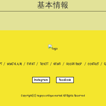
基本情報
PT
WHAT N.A.M
EVENT
TICKET
NEWS
GOODS SHOP
CONTACT
Q
instagram
facebook
Copyright(C) nagoya antique market
All Rights Reserved