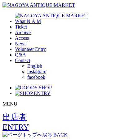
What N.A.M
Ticket
Archive
Access
News
Volunteer Entry
Q&A
Contact
English
instagram
facebook
MENU
出店者
ENTRY
BACK