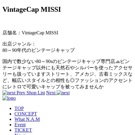
VintageCap MISSI
店舗名：VintageCap MISSI
出店ジャンル：
80～90年代のビンテージキャップ
国内で数少ない80～90sのビンテージキャップ専門店🧢ビン
テージキャップ以外にも天然石やシルバーを使ったアクセサ
リーも扱っていますストリート、アメカジ、古着ミックスな
ど、幅広いスタイルとの相性も◎ファッションのアクセント
にレトロで可愛いキャップを被ってみませんか
Prev
Shop List
Next
TOP
CONCEPT
What N.A.M
Event
TICKET