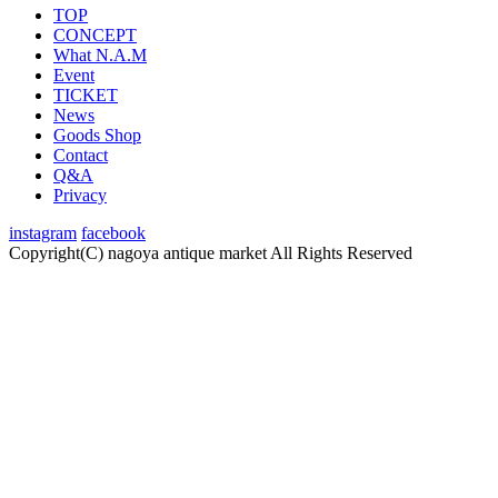
TOP
CONCEPT
What N.A.M
Event
TICKET
News
Goods Shop
Contact
Q&A
Privacy
instagram
facebook
Copyright(C) nagoya antique market
All Rights Reserved