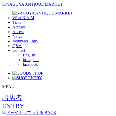
What N.A.M
Ticket
Archive
Access
News
Volunteer Entry
Q&A
Contact
English
instagram
facebook
MENU
出店者
ENTRY
BACK