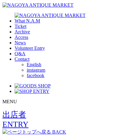
What N.A.M
Ticket
Archive
Access
News
Volunteer Entry
Q&A
Contact
English
instagram
facebook
MENU
出店者
ENTRY
BACK