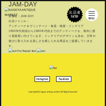
JAM-DAY
出店者
店舗名：JAM-DAY
ENTRY
MENU
出店ジャンル：
アンティーク＆ヴィンテージ・食器・雑貨・インテリア
1900年代初頭から1980年代頃までのアンティークを、海外に渡
り直接買い付けています。インテリアのデザインも含め、日常や
遊びに取り入れる楽しさを感じられる商品をご提案していきま
す。
Prev
Shop List
Next
instagram
facebook
Copyright(C) nagoya antique market
All Rights Reserved