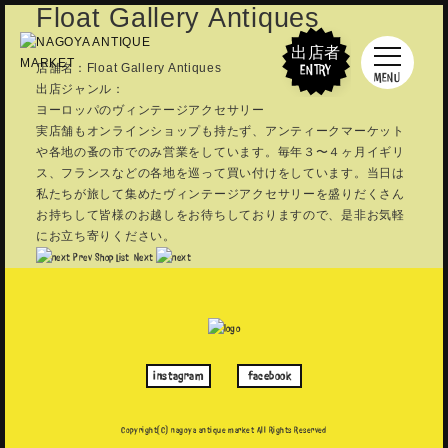
Float Gallery Antiques
出店者
店舗名：Float Gallery Antiques
ENTRY
MENU
出店ジャンル：
ヨーロッパのヴィンテージアクセサリー
実店舗もオンラインショップも持たず、アンティークマーケット
や各地の蚤の市でのみ営業をしています。毎年３〜４ヶ月イギリ
ス、フランスなどの各地を巡って買い付けをしています。当日は
私たちが旅して集めたヴィンテージアクセサリーを盛りだくさん
お持ちして皆様のお越しをお待ちしておりますので、是非お気軽
にお立ち寄りください。
Prev
Shop List
Next
instagram
facebook
Copyright(C) nagoya antique market
All Rights Reserved