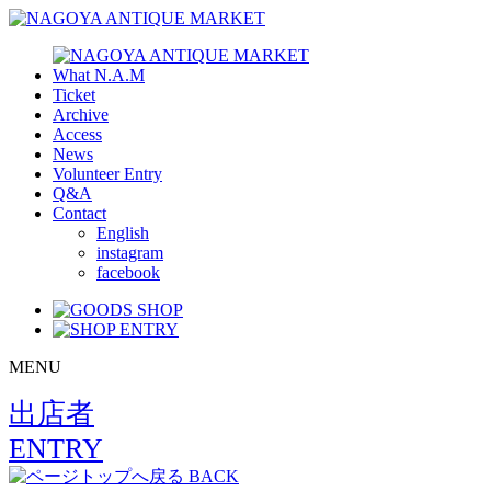
What N.A.M
Ticket
Archive
Access
News
Volunteer Entry
Q&A
Contact
English
instagram
facebook
MENU
出店者
ENTRY
BACK