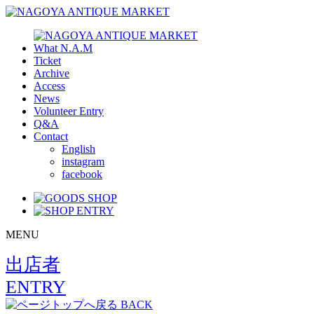
What N.A.M
Ticket
Archive
Access
News
Volunteer Entry
Q&A
Contact
English
instagram
facebook
MENU
出店者
ENTRY
BACK