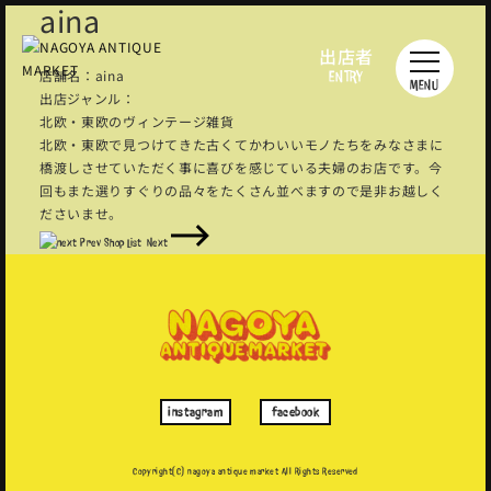
aina
出店者
店舗名：aina
ENTRY
MENU
出店ジャンル：
北欧・東欧のヴィンテージ雑貨
北欧・東欧で見つけてきた古くてかわいいモノたちをみなさまに
橋渡しさせていただく事に喜びを感じている夫婦のお店です。今
回もまた選りすぐりの品々をたくさん並べますので是非お越しく
ださいませ。
Prev
Shop List
Next
instagram
facebook
Copyright(C) nagoya antique market
All Rights Reserved