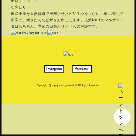
出店ジャンル：
石窯ピザ
国産小麦を天然酵母で発酵させたピザ生地をつかい、車に積んだ
薪窯で、焼きたてのピザをお出しします。人気No.1のマルゲリー
タはもちろん、季節の日替わりピザも大好評です。
Prev
Shop List
Next
instagram
facebook
Copyright(C) nagoya antique market
All Rights Reserved