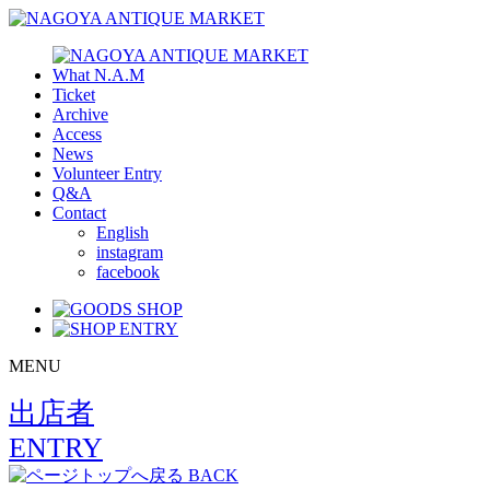
What N.A.M
Ticket
Archive
Access
News
Volunteer Entry
Q&A
Contact
English
instagram
facebook
MENU
出店者
ENTRY
BACK