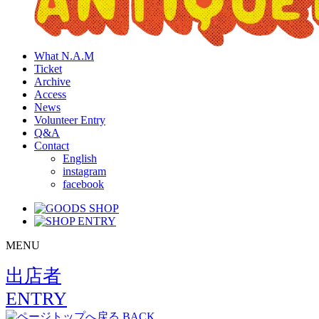
What N.A.M
Ticket
Archive
Access
News
Volunteer Entry
Q&A
Contact
English
instagram
facebook
MENU
出店者
ENTRY
BACK