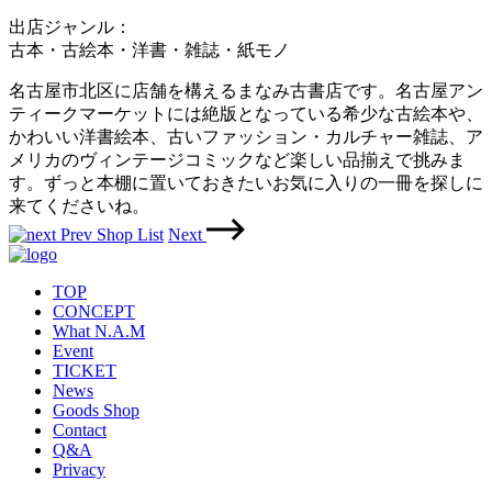
出店ジャンル：
古本・古絵本・洋書・雑誌・紙モノ
名古屋市北区に店舗を構えるまなみ古書店です。名古屋アン
ティークマーケットには絶版となっている希少な古絵本や、
かわいい洋書絵本、古いファッション・カルチャー雑誌、ア
メリカのヴィンテージコミックなど楽しい品揃えで挑みま
す。ずっと本棚に置いておきたいお気に入りの一冊を探しに
来てくださいね。
Prev
Shop List
Next
TOP
CONCEPT
What N.A.M
Event
TICKET
News
Goods Shop
Contact
Q&A
Privacy