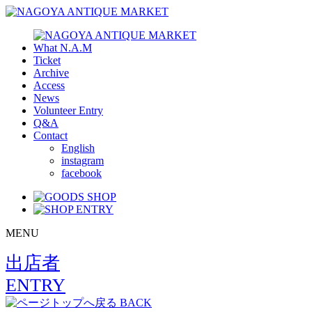
What N.A.M
Ticket
Archive
Access
News
Volunteer Entry
Q&A
Contact
English
instagram
facebook
MENU
出店者
ENTRY
BACK