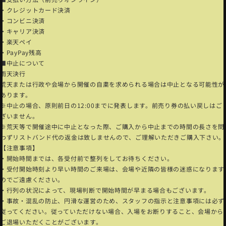
・クレジットカード決済
・コンビニ決済
・キャリア決済
・楽天ペイ
・PayPay残高
■中止について
雨天決行
荒天または行政や会場から開催の自粛を求められる場合は中止となる可能性が
あります。
※中止の場合、原則前日の12:00までに発表します。前売り券の払い戻しはご
ざいません。
※荒天等で開催途中に中止となった際、ご購入から中止までの時間の長さを問
わずリストバンド代の返金は致しませんので、ご理解いただきご購入下さい。
【注意事項】
・開始時間までは、各受付前で整列をしてお待ちください。
・受付開始時刻より早い時間のご来場は、会場や近隣の皆様の迷惑になります
のでご遠慮ください。
・行列の状況によって、現場判断で開始時間が早まる場合もございます。
・事故・混乱の防止、円滑な運営のため、スタッフの指示と注意事項には必ず
従ってください。従っていただけない場合、入場をお断りすること、会場から
ご退場いただくことがございます。