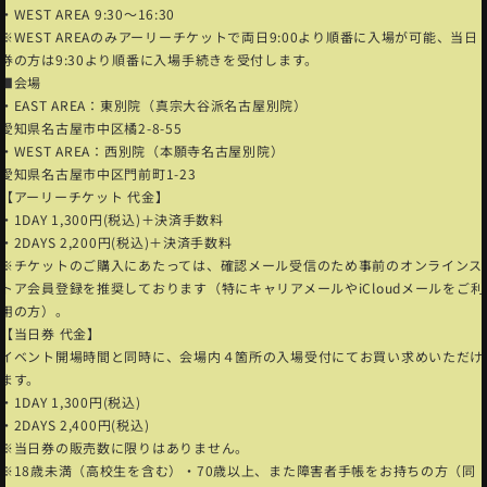
・WEST AREA 9:30〜16:30
※WEST AREAのみアーリーチケットで両日9:00より順番に入場が可能、当日
券の方は9:30より順番に入場手続きを受付します。
■会場
・EAST AREA：東別院（真宗大谷派名古屋別院）
愛知県名古屋市中区橘2-8-55
・WEST AREA：西別院（本願寺名古屋別院）
愛知県名古屋市中区門前町1-23
【アーリーチケット 代金】
・1DAY 1,300円(税込)＋決済手数料
・2DAYS 2,200円(税込)＋決済手数料
※チケットのご購入にあたっては、確認メール受信のため事前のオンラインス
トア会員登録を推奨しております（特にキャリアメールやiCloudメールをご利
用の方）。
【当日券 代金】
イベント開場時間と同時に、会場内４箇所の入場受付にてお買い求めいただけ
ます。
・1DAY 1,300円(税込)
・2DAYS 2,400円(税込)
※当日券の販売数に限りはありません。
※18歳未満（高校生を含む）・70歳以上、また障害者手帳をお持ちの方（同