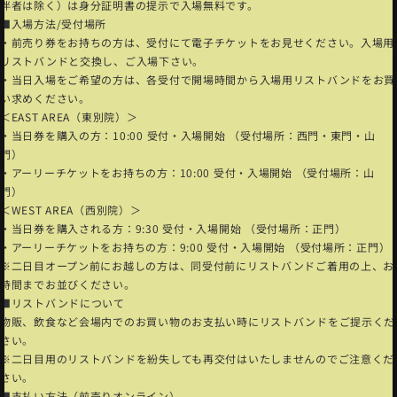
伴者は除く）は身分証明書の提示で入場無料です。
■入場方法/受付場所
・前売り券をお持ちの方は、受付にて電子チケットをお見せください。入場用
リストバンドと交換し、ご入場下さい。
・当日入場をご希望の方は、各受付で開場時間から入場用リストバンドをお買
い求めください。
＜EAST AREA（東別院）＞
・当日券を購入の方：10:00 受付・入場開始 （受付場所：西門・東門・山
門）
・アーリーチケットをお持ちの方：10:00 受付・入場開始 （受付場所：山
門）
＜WEST AREA（西別院）＞
・当日券を購入される方：9:30 受付・入場開始 （受付場所：正門）
・アーリーチケットをお持ちの方：9:00 受付・入場開始 （受付場所：正門）
※二日目オープン前にお越しの方は、同受付前にリストバンドご着用の上、お
時間までお並びください。
■リストバンドについて
物販、飲食など会場内でのお買い物のお支払い時にリストバンドをご提示くだ
さい。
※二日目用のリストバンドを紛失しても再交付はいたしませんのでご注意くだ
さい。
■支払い方法（前売りオンライン）