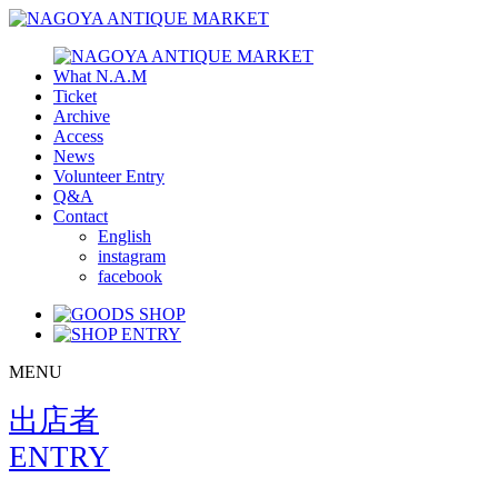
What N.A.M
Ticket
Archive
Access
News
Volunteer Entry
Q&A
Contact
English
instagram
facebook
MENU
出店者
ENTRY