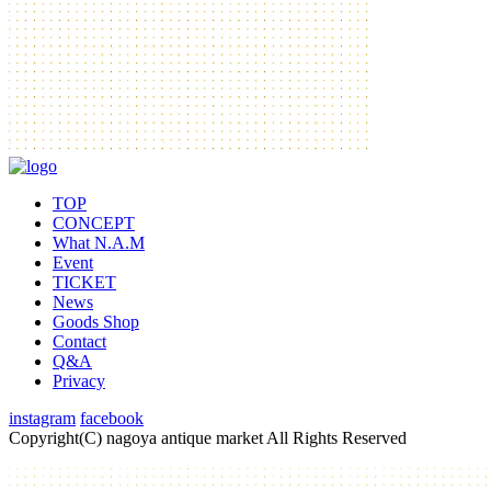
TOP
CONCEPT
What N.A.M
Event
TICKET
News
Goods Shop
Contact
Q&A
Privacy
instagram
facebook
Copyright(C) nagoya antique market
All Rights Reserved