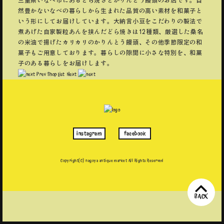
然豊かないなべの暮らしから生まれた品質の高い素材を和菓子と
いう形にしてお届けしています。大納言小豆をこだわりの製法で
煮あげた自家製粒あんを挟んだどら焼きは12種類、厳選した桑名
の米油で揚げたカリカリのかりんとう饅頭、その他季節限定の和
菓子もご用意しております。暮らしの隙間に小さな特別を、和菓
子のある暮らしをお届けします。
Prev
Shop List
Next
instagram
facebook
Copyright(C) nagoya antique market
All Rights Reserved
BACK