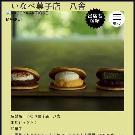
いなべ菓子店 八舎
出店者
ENTRY
MENU
店舗名：いなべ菓子店 八舎
出店ジャンル：
和菓子
三重県いなべ市にあるどら焼きとかりんとう饅頭のお店です。自